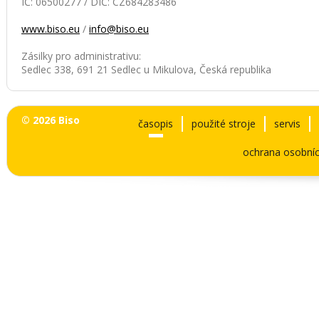
IČ: 06500277 / DIČ: CZ684283486
www.biso.eu
/
info@biso.eu
Zásilky pro administrativu:
Sedlec 338, 691 21 Sedlec u Mikulova, Česká republika
© 2026 Biso
časopis
použité stroje
servis
ochrana osobníc