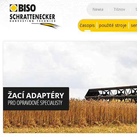
Newia
|
Tišnov
|
časopis
použité stroje
ser