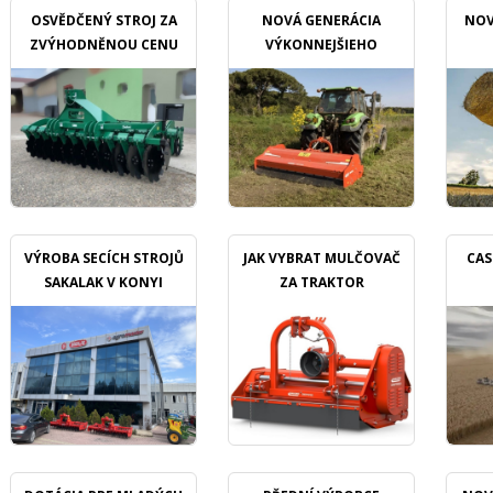
OSVĚDČENÝ STROJ ZA
NOVÁ GENERÁCIA
NOV
ZVÝHODNĚNOU CENU
VÝKONNEJŠIEHO
MULČOVAČU
VÝROBA SECÍCH STROJŮ
JAK VYBRAT MULČOVAČ
CAS
SAKALAK V KONYI
ZA TRAKTOR