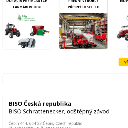
DOTÁCIA PRE MLADÝCH
PŘEDNÍ VÝROBCE
NOV
FARMÁROV 2026
PŘESNÝCH SECÍCH
STROJŮ OZDOKEN
v
BISO Česká republika
BISO Schrattenecker, odštěpný závod
Čebín 444, 664 23 Čebín, Czech republic