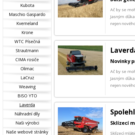
Kubota
Ač by se mohl
Maschio Gaspardo
Jasným důkaz
Kverneland
nejen nového 
Krone
WTC Písečná
Laverd
Strautmann
CIMA rosiče
Novinky p
Olimac
Ač by se mohl
LaCruz
Jasným důkaz
nejen nového 
Weaving
BISO YTO
Laverda
Spolehl
Náhradní díly
Sklízecí 
Naši výrobci
Naše webové stránky
Sklízecí mlát