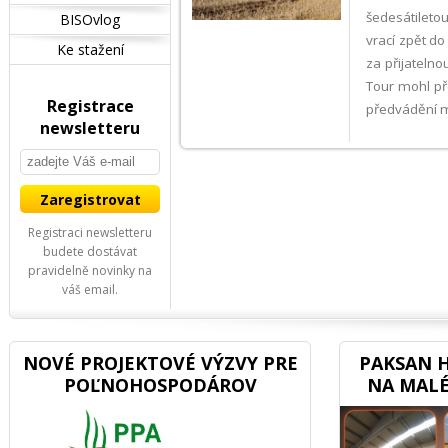
šedesátileto
BISOvlog
vrací zpět d
Ke stažení
za přijatelno
Tour mohl př
Registrace
předvádění m
newsletteru
Registraci newsletteru
budete dostávat
pravidelně novinky na
váš email.
NOVÉ PROJEKTOVÉ VÝZVY PRE
PAKSAN H
POĽNOHOSPODÁROV
NA MALÉ