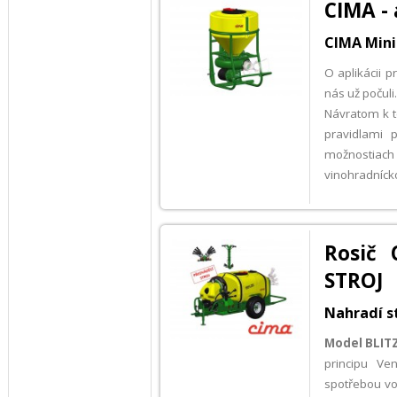
CIMA - 
CIMA Minis
O aplikácii 
nás už počuli.
Návratom k te
pravidlami 
možnostiach
vinohradníck
Rosič 
STROJ
Nahradí s
Model BLIT
principu Ve
spotřebou vod