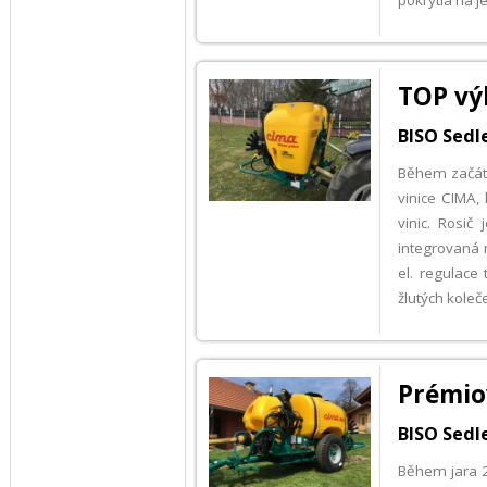
pokrytia na j
TOP vý
BISO Sedl
Během začátk
vinice CIMA, 
vinic. Rosič
integrovaná 
el. regulace
žlutých koleč
Prémio
BISO Sedle
Během jara 2