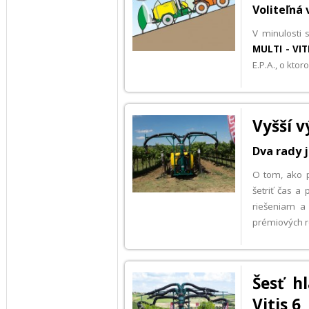
Voliteľná
V minulosti 
MULTI - VIT
E.P.A., o kto
Vyšší v
Dva rady 
O tom, ako 
šetriť čas a
riešeniam a
prémiových ro
Šesť h
Vitis 6