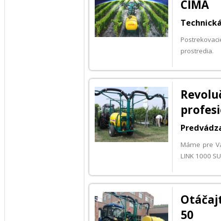
CIMA
Technická
Postrekovac
prostredia.
Revo
profesi
Predvádza
Máme pre Vá
LINK 1000 SU
Otáčaj
50