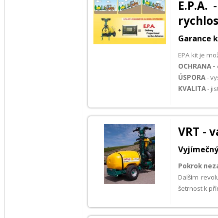
E.P.A. 
rychlos
Garance ko
EPA kit je mo
OCHRANA -
ÚSPORA
- vy
KVALITA
- j
VRT - v
Vyjímečný
Pokrok neza
Dalším revo
šetrnost k př