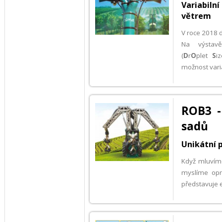
Variabiln
větrem
V roce 2018 d
Na výstav
(
D
r
O
plet
S
i
možnost varia
ROB3 -
sadů
Unikátní 
Když mluvím
myslíme opr
představuje 