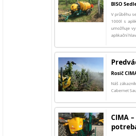
BISO Sedle
V průběhu se
1000l s apli
umožňuje vys
aplikační hla
Predvá
Rosič CIMA
Náš zákazník
Cabernet Sau
CIMA – 
potre