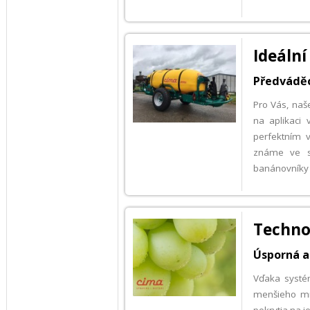
Ideální
Předváděc
Pro Vás, naše
na aplikaci
perfektním v
známe ve st
banánovníky
Techno
Úsporná a
Vďaka systém
menšieho mn