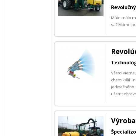
Revolučný 
Máte málo mi
sa? Máme pre 
Revolúc
Technológ
Všetci vieme
chemikálií 
jedinečného
ušetriť obro
Výroba
Špecializ