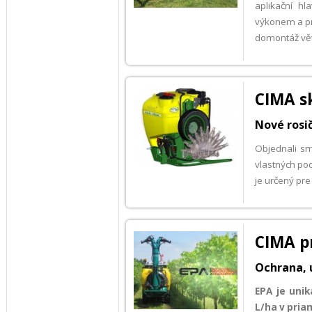
aplikační hl
výkonem a pr
domontáž větší
CIMA sk
Nové rosi
Objednali sm
vlastných p
je určený pre
CIMA p
Ochrana, 
EPA
je unik
L/ha v pria