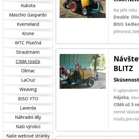
Kubota
Na jaře roku
Maschio Gaspardo
Double Oli
Kverneland
BISO Sedle
přesnost, šet
Krone
WTC Písečná
Strautmann
Návšte
CIMA rosiče
BLITZ
Olimac
Skúsenost
LaCruz
Weaving
V uplynulom
Hájeka
, kt
BISO YTO
CIMA už 5 s
Laverda
cenné skúsen
Náhradní díly
rosiču pre na
Naši výrobci
Naše webové stránky