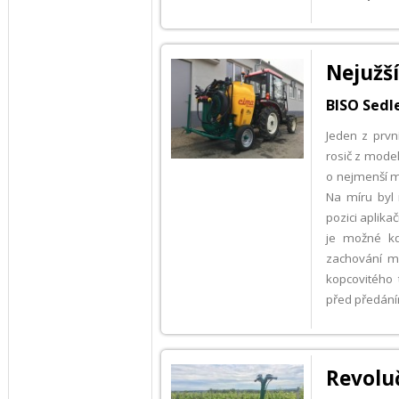
Nejužší
BISO Sedle
Jeden z prv
rosič z mode
o nejmenší m
Na míru byl 
pozici aplika
je možné kd
zachování ma
kopcovitého 
před předán
Revoluč