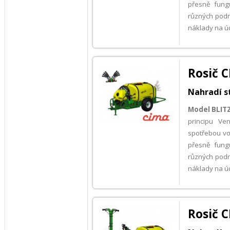
přesně fung
různých pod
náklady na úd
Rosič C
Nahradí s
Model BLIT
principu Ve
spotřebou vod
přesně fung
různých pod
náklady na úd
Rosič C