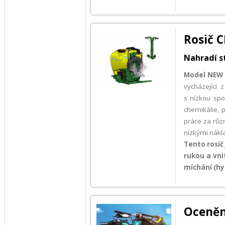
Rosič 
Nahradí s
Model NEW
vycházející 
s nízkou spo
chemikálie, 
práce za růz
nízkými nákla
Tento rosič
rukou a vni
míchání (hy
Oceněn