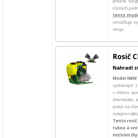
přesně fung
různých pod
tento mode
Umožňuje vy
stroje.
Rosič 
Nahradí s
Model NEW
vycházející 
s nízkou spo
chemikálie, 
práce za růz
nízkými nákla
Tento rosič
rukou a vni
míchání (hy