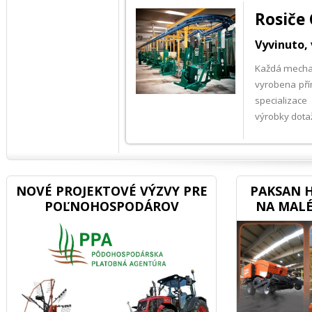
Rosiče 
Vyvinuto, 
Každá mechan
vyrobena pří
specializace
výrobky dota
NOVÉ PROJEKTOVÉ VÝZVY PRE
PAKSAN H
POĽNOHOSPODÁROV
NA MALÉ