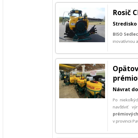
Rosič 
Stredisko
BISO
Sedlec
inovatívnou 
Opäto
prémio
Návrat do 
Po niekoľký
navštíviť v
prémiových
v provincii P