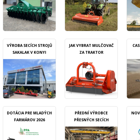
VÝROBA SECÍCH STROJŮ
JAK VYBRAT MULČOVAČ
CAS
SAKALAK V KONYI
ZA TRAKTOR
DOTÁCIA PRE MLADÝCH
PŘEDNÍ VÝROBCE
NOV
FARMÁROV 2026
PŘESNÝCH SECÍCH
STROJŮ OZDOKEN