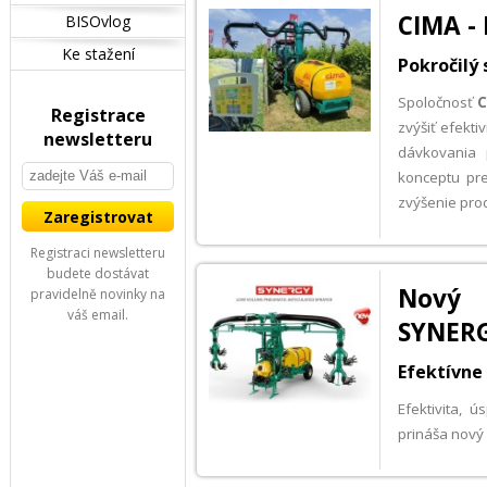
CIMA -
BISOvlog
Ke stažení
Pokročilý
Spoločnosť
Registrace
zvýšiť efekti
newsletteru
dávkovania 
konceptu pre
zvýšenie prod
Registraci newsletteru
budete dostávat
Nový 
pravidelně novinky na
váš email.
SYNER
Efektívne
Efektivita, 
prináša nový