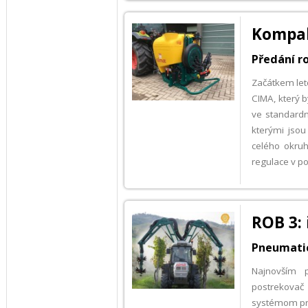
Kompak
Předání r
Začátkem let
CIMA, který b
ve standardn
kterými jsou
celého okruh
regulace v p
ROB 3: 
Pneumati
Najnovším 
postrekovač
systémom pre