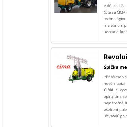
V dňoch 17. -
(číta sa ČIM
technológio
malebnom pros
Beccaria, ktor
Revolu
Špička mez
Přinášíme Vá
nově nabízí
CIMA
s vývoj
opírajícími s
nejnáročnějš
ošetření pal
uživatelů po 