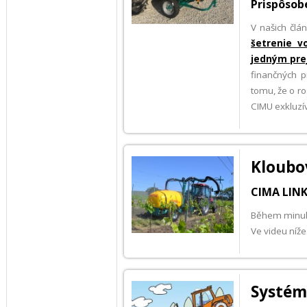
Prispôsob
V našich čl
šetrenie v
jedným pr
finančných p
tomu, že o ro
CIMU exkluzí
Kloubo
CIMA LINK
Během minulý
Ve videu níž
Systém 