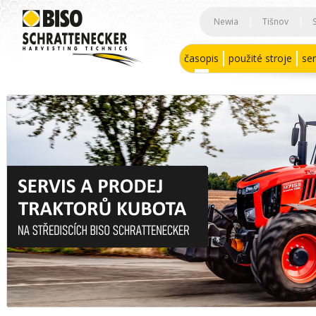
Newia
|
Tišnov
|
časopis
použité stroje
ser