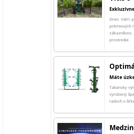
Exkluzívn
Dnes Vám pr
prémiových r
zákazníkovi,
prostredie.
Optimá
Máte úzke
Taliansky vý
vyrobený špec
radoch o šír
Medzi