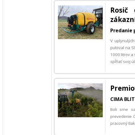
Rosič
zákazn
Predanie 
V uplynulýc
putoval na S
1000 litrov a
spĺňať svoj ú
Premio
CIMA BLIT
Boli sme s
prevedenie C
pracovný tlak