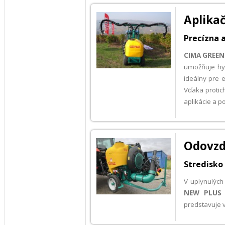
Aplika
Precízna a
CIMA GREE
umožňuje hyd
ideálny pre 
Vďaka protic
aplikácie a po
Odovzd
Stredisko
V uplynulých
NEW PLUS 
predstavuje 