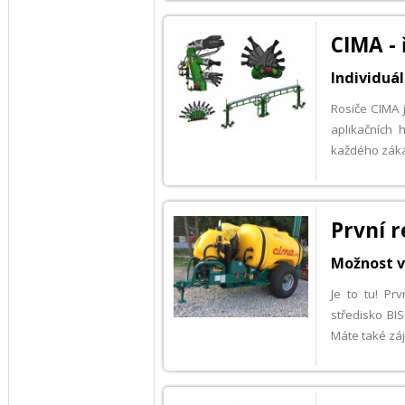
CIMA - 
Individuá
Rosiče CIMA 
aplikačních 
každého záka
První r
Možnost v
Je to tu! Pr
středisko BI
Máte také zá