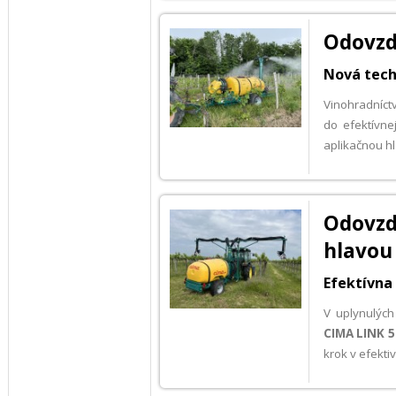
Odovzd
Nová tech
Vinohradníct
do efektívne
aplikačnou h
Odovzd
hlavou
Efektívna
V uplynulýc
CIMA LINK 5
krok v efektiv