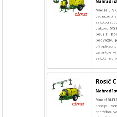
Nahradí s
Model LIN
vycházející 
s nízkou spo
traktoru.
Stř
použití ho
podvozku je
při aplikaci
garantuje v
s nízkými pro
Rosič C
Nahradí s
Model BLIT
principu Ve
spotřebou vod