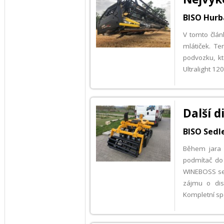
BISO Hurb
V tomto člán
mlátiček. T
podvozku, kt
Ultralight 12
Další 
BISO Sedle
Během jara 
podmítač do
WINEBOSS se t
zájmu o dis
Kompletní sp