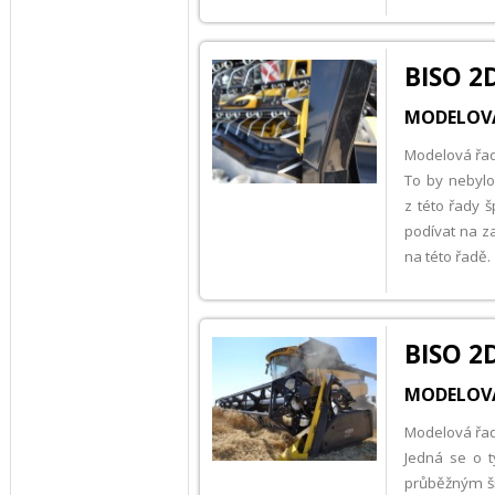
BISO 2
MODELOVÁ 
Modelová řad
To by nebylo
z této řady 
podívat na za
na této řadě.
BISO 2
MODELOVÁ 
Modelová řad
Jedná se o t
průběžným š