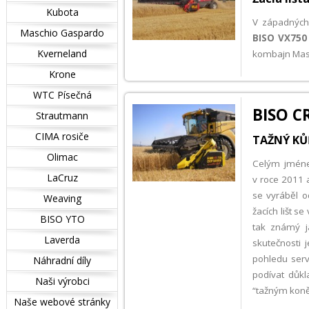
Kubota
V západných
Maschio Gaspardo
BISO VX750
Kverneland
kombajn Mas
Krone
WTC Písečná
BISO C
Strautmann
CIMA rosiče
TAŽNÝ KŮ
Olimac
Celým jmé
LaCruz
v roce 2011 
se vyráběl 
Weaving
žacích lišt 
BISO YTO
tak známý j
Laverda
skutečnosti 
pohledu serv
Náhradní díly
podívat důkla
Naši výrobci
“tažným koně
Naše webové stránky