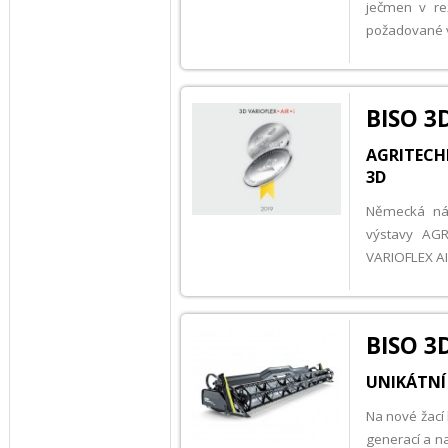
ječmen v re
požadované v
BISO 3
AGRITECHN
3D
Německá nár
výstavy AGR
VARIOFLEX AIR
BISO 3
UNIKÁTNÍ 
Na nové žací
generací a n