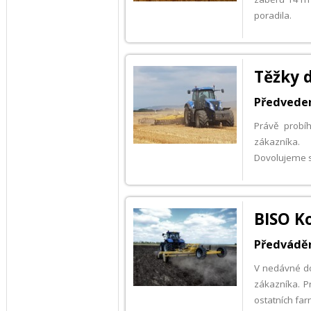
poradila.
Těžky d
Předveden
Právě probí
zákazníka.
Dovolujeme si
BISO K
Předváděn
V nedávné d
zákazníka. P
ostatních fa