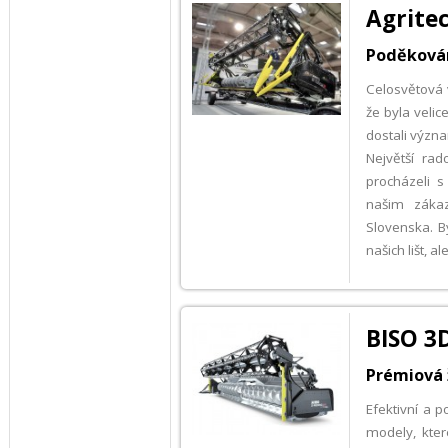
Agritec
Poděková
Celosvětová 
že byla veli
dostali význ
Největší rad
procházeli 
našim zákaz
Slovenska. B
našich lišt,
BISO 3
Prémiová ž
Efektivní a 
modely, kter