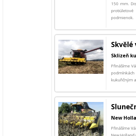
150 mm. Dis
protiúletové
podmienok.
Skvělé
Sklizeň k
Přinášíme Vám
podmínkách r
kukuřičným a
Sluneč
New Holla
Přinášíme Vám
New Holland 