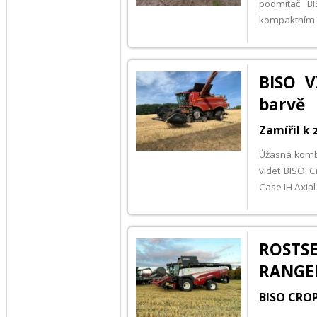
podmítač B
kompaktním r
BISO V
barvě
Zamířil k
Úžasná komb
videt BISO C
Case IH Axi
ROSTS
RANGE
BISO CRO