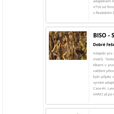
adaptérem můž
V750 od firm
s flexibilním
BISO -
Dobré řeše
Adaptér pro 
metrů. Tent
lištami v pr
zatížení pře
bylo přijato
vyrobit adapt
Case-IH, Lav
VARIO až po 