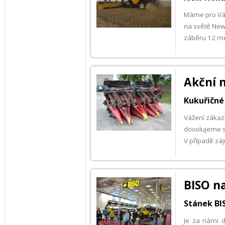
Máme pro Vás 
na světě New
záběru 12 me
Akční 
Kukuřičné 
Vážení zákazn
dovolujeme s
V případě zá
BISO n
Stánek BI
Je za námi d