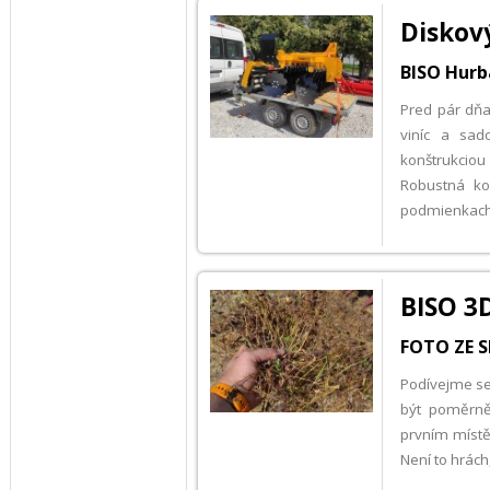
Diskov
BISO Hurb
Pred pár dň
viníc a sad
konštrukcio
Robustná ko
podmienkach.
BISO 3D
FOTO ZE S
Podívejme se 
být poměrně 
prvním místě.
Není to hrách