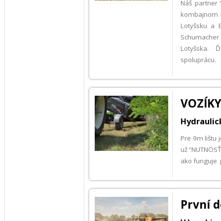
Náš partner
kombajnom Ro
Lotyšsku a E
Schumacher a
Lotyšska. 
spoluprácu.
VOZÍKY
Hydraulic
Pre 9m lištu 
už “NUTNOSŤ”.
ako funguje p
První 