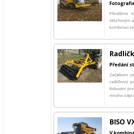
Fotografi
Přinášíme V
sklizňovým a
kombinaci se 
Radlič
Předání s
Začátkem se
radličkový 
Robustní pro
mnoho odpra
BISO V
V kombina