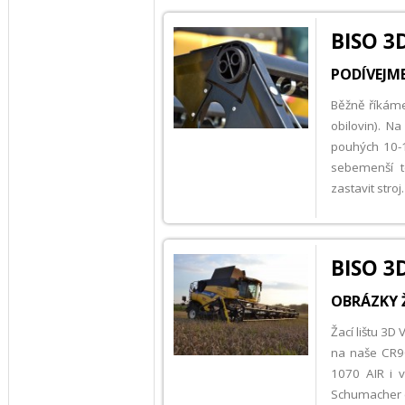
BISO 3
PODÍVEJME
Běžně říkáme,
obilovin). N
pouhých 10-1
sebemenší 
zastavit stro
BISO 3D
OBRÁZKY Ž
Žací lištu 3D
na naše CR9
1070 AIR i v
Schumacher (k