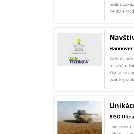
našimi zákaz
VARIO a modul
Navšti
Hannover -
Vážení obcho
mezinárodním
Přijďte se p
oceněný stříb
Unikátn
BISO Ultra
Leto jsme uv
záběru 14 m 