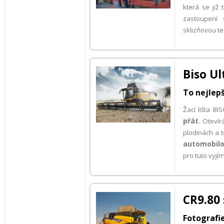
která se ji
zastoupení 
sklizňovou te
Biso Ul
To nejlepš
Žací lišta B
přát
. Otevír
plodinách a 
automobilo
pro tuto vyjím
CR9.80 
Fotografi