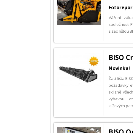
Fotorepor
Vážení záka
společnosti 
s žací lištou
BISO C
Novinka!
Žací lišta B
požadavky ev
sklizně všech
výbavou. Tot
klíčových pat
BISO Or