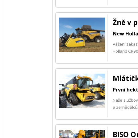
Žně v 
New Holl
Vážení zákaz
Holland CR909
Mlátičk
První hekt
Naše službov
a zemědělcům
BISO O