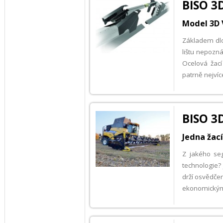
BISO 3D
Model 3D V
Základem dlou
lištu nepozná
Ocelová žac
patrně nejvíc
BISO 3D
Jedna žací
Z jakého seg
technologie? 
drží osvědčen
ekonomický