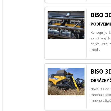
BISO 3
PODÍVEJME
Koncept je f
zaměřených na
děliče, vzdu
mód“.
BISO 3D
OBRÁZKY Ž
Nové 3D od fi
mnoha plodin
mnoha užitečn