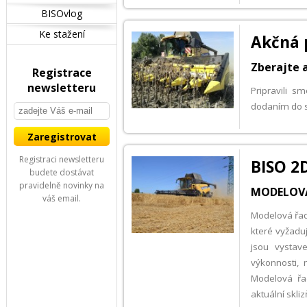
BISOvlog
Ke stažení
Akčná 
Zberajte a
Registrace
newsletteru
Pripravili s
dodaním do s
Registraci newsletteru
BISO 2D
budete dostávat
pravidelně novinky na
MODELOVÁ 
váš email.
Modelová řada
které vyžadu
jsou vysta
výkonnosti, 
Modelová řa
aktuální skliz