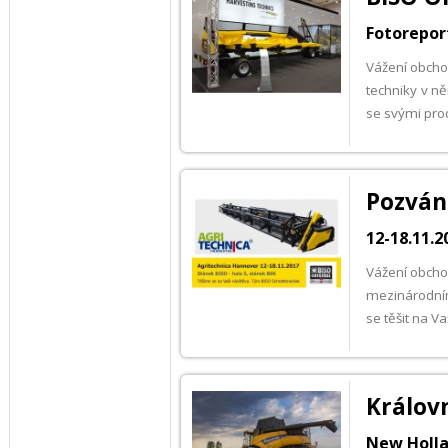
Fotorepor
Vážení obchod
techniky v n
se svými pro
Pozván
12-18.11.2
Vážení obcho
mezinárodním
se těšit na Va
Královn
New Hollan