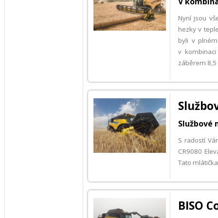
V kombina
Nyní jsou vš
hezky v tepl
byli v plné
v kombinaci
záběrem 8,5
Službov
Službové 
S radostí Vá
CR9080 Eleva
Tato mlátička
BISO C