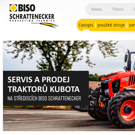
Newia
|
Tišnov
|
časopis
použité stroje
ser