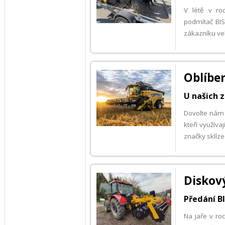
V létě v ro
podmítač BIS
zákazníku ve
Oblíben
U našich 
Dovolte nám 
kteří využíva
značky sklíze
Diskov
Předání BI
Na jaře v ro