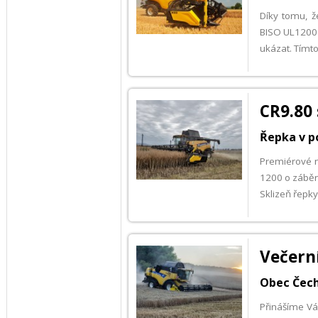
Díky tomu, ž
BISO UL1200 
ukázat. Tímt
CR9.80 
Řepka v p
Premiérové na
1200 o záběr
Sklizeň řepky
Večerní
Obec Čech
Přinášíme Vám