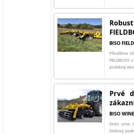
Robus
FIELDB
BISO FIEL
Přinášíme V
FIELDBOSS v 
podobný stro
Prvé 
zákazn
BISO WINE
Dnes sme od
Diskový pod