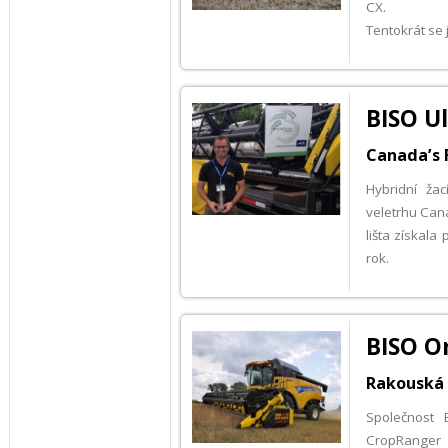
CX.
Tentokrát se 
BISO Ul
Canada’s 
Hybridní ža
veletrhu Can
lišta získala
rok.
BISO Or
Rakouská 
Společnost 
CropRanger 