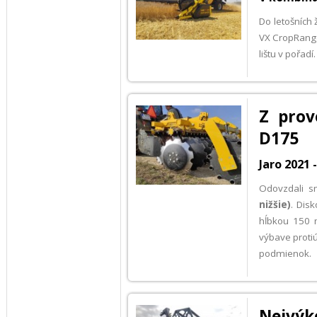
Do letošních 
VX CropRanger
lištu v pořa
Z prov
D175
Jaro 2021
Odovzdali s
nižšie
)
. Dis
hĺbkou 150 
výbave protiú
podmienok.
Nejvýk