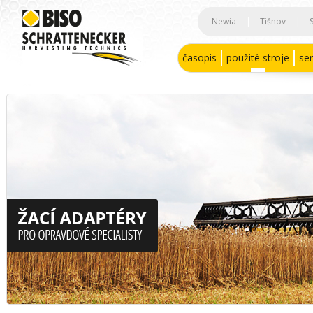
Newia
|
Tišnov
|
časopis
použité stroje
ser