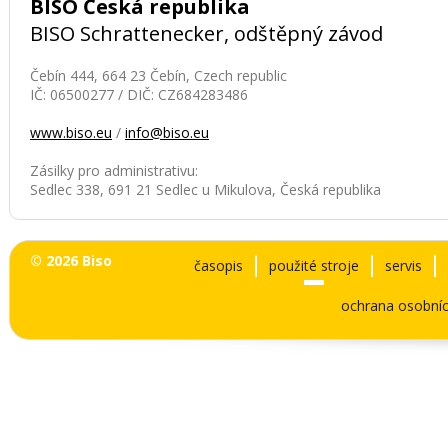
BISO Česká republika
BISO Schrattenecker, odštěpný závod
Čebín 444, 664 23 Čebín, Czech republic
IČ: 06500277 / DIČ: CZ684283486
www.biso.eu
/
info@biso.eu
Zásilky pro administrativu:
Sedlec 338, 691 21 Sedlec u Mikulova, Česká republika
© 2026 Biso
časopis
použité stroje
servis
ochrana osobníc