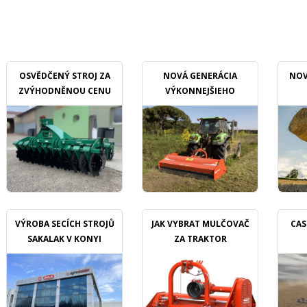
OSVĚDČENÝ STROJ ZA
NOVÁ GENERÁCIA
NOV
ZVÝHODNĚNOU CENU
VÝKONNEJŠIEHO
MULČOVAČU
VÝROBA SECÍCH STROJŮ
JAK VYBRAT MULČOVAČ
CAS
SAKALAK V KONYI
ZA TRAKTOR