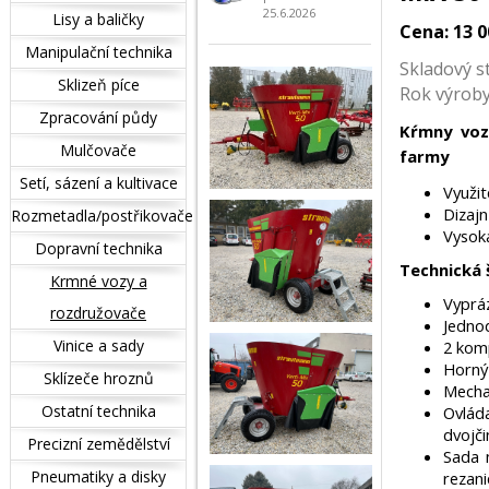
25.6.2026
Lisy a baličky
Cena: 13 
Manipulační technika
Skladový s
Sklizeň píce
Rok výrob
Zpracování půdy
Kŕmny voz
Mulčovače
farmy
Setí, sázení a kultivace
Využi
Dizajn
Rozmetadla/postřikovače
Vysoká
Dopravní technika
Technická 
Krmné vozy a
Vyprá
rozdružovače
Jedno
Vinice a sady
2 komp
Horný
Sklízeče hroznů
Mecha
Ostatní technika
Ovláda
dvojči
Precizní zemědělství
Sada n
Pneumatiky a disky
rezani