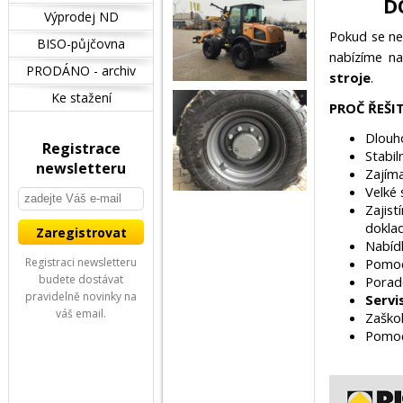
D
Výprodej ND
Pokud se ne
BISO-půjčovna
nabízíme n
PRODÁNO - archiv
stroje
.
Ke stažení
PROČ ŘEŠI
Dlouh
Registrace
Stabil
newsletteru
Zajím
Velké
Zajis
dokla
Nabíd
Registraci newsletteru
Pomo
budete dostávat
Porade
pravidelně novinky na
Servi
váš email.
Zaškol
Pomoc