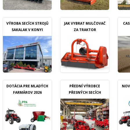
VÝROBA SECÍCH STROJŮ
JAK VYBRAT MULČOVAČ
CAS
SAKALAK V KONYI
ZA TRAKTOR
DOTÁCIA PRE MLADÝCH
PŘEDNÍ VÝROBCE
NOV
FARMÁROV 2026
PŘESNÝCH SECÍCH
STROJŮ OZDOKEN