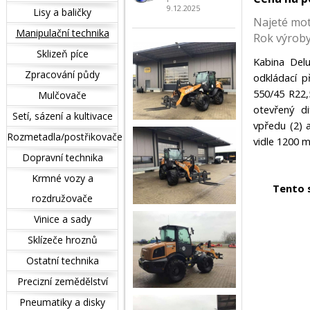
9.12.2025
Lisy a baličky
Najeté mo
Manipulační technika
Rok výrob
Sklizeň píce
Kabina Delu
Zpracování půdy
odkládací p
550/45 R22,
Mulčovače
otevřený d
Setí, sázení a kultivace
vpředu (2) 
Rozmetadla/postřikovače
vidle 1200 
Dopravní technika
Krmné vozy a
Tento 
rozdružovače
Vinice a sady
Sklízeče hroznů
Ostatní technika
Precizní zemědělství
Pneumatiky a disky