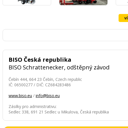
v
BISO Česká republika
BISO Schrattenecker, odštěpný závod
Čebín 444, 664 23 Čebín, Czech republic
IČ: 06500277 / DIČ: CZ684283486
www.biso.eu
/
info@biso.eu
Zásilky pro administrativu:
Sedlec 338, 691 21 Sedlec u Mikulova, Česká republika