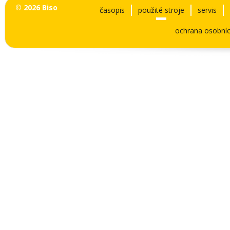
© 2026 Biso
časopis
použité stroje
servis
ochrana osobníc