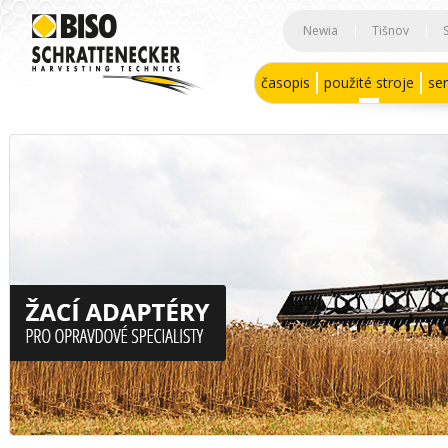
Newia
|
Tišnov
|
časopis
použité stroje
ser