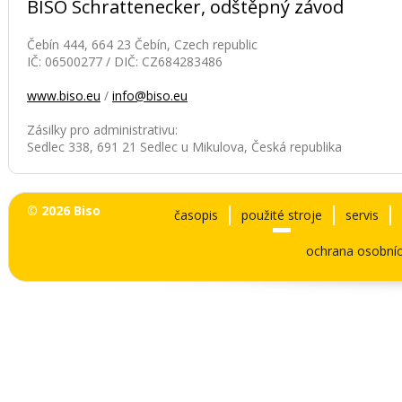
BISO Schrattenecker, odštěpný závod
Čebín 444, 664 23 Čebín, Czech republic
IČ: 06500277 / DIČ: CZ684283486
www.biso.eu
/
info@biso.eu
Zásilky pro administrativu:
Sedlec 338, 691 21 Sedlec u Mikulova, Česká republika
© 2026 Biso
časopis
použité stroje
servis
ochrana osobníc