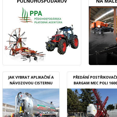
POĽNOHOSPODÁROV
NA MALÉ
JAK VYBRAT APLIKAČNÍ A
PŘEDÁNÍ POSTŘIKOVAČ
NÁVOZOVOU CISTERNU
BARGAM MEC POLI 160
BDX