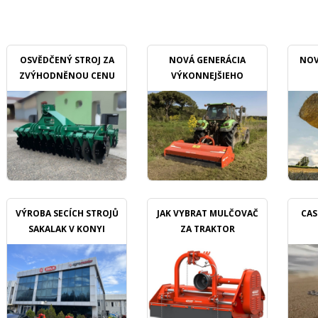
OSVĚDČENÝ STROJ ZA
NOVÁ GENERÁCIA
NOV
ZVÝHODNĚNOU CENU
VÝKONNEJŠIEHO
MULČOVAČU
VÝROBA SECÍCH STROJŮ
JAK VYBRAT MULČOVAČ
CAS
SAKALAK V KONYI
ZA TRAKTOR