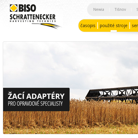
Newia
|
Tišnov
|
časopis
použité stroje
ser