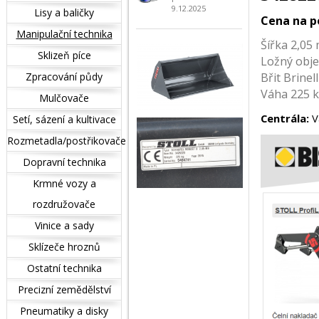
9.12.2025
Lisy a baličky
Cena na p
Manipulační technika
Šířka 2,05
Sklizeň píce
Ložný obje
Zpracování půdy
Břit Brine
Váha 225 
Mulčovače
Centrála:
Vá
Setí, sázení a kultivace
Rozmetadla/postřikovače
Dopravní technika
Krmné vozy a
rozdružovače
Vinice a sady
Sklízeče hroznů
Ostatní technika
Precizní zemědělství
Pneumatiky a disky