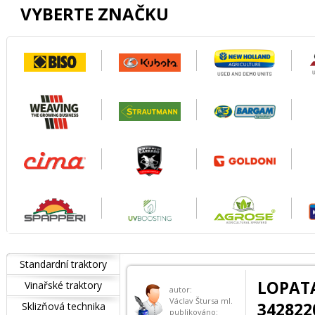
VYBERTE ZNAČKU
Standardní traktory
LOPAT
Vinařské traktory
autor:
Václav Štursa ml.
342822
Sklizňová technika
publikováno: