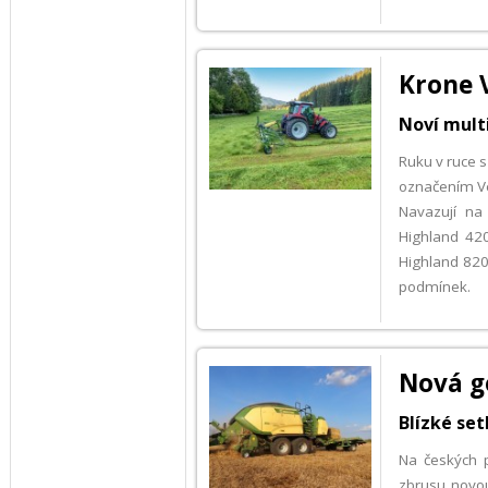
Krone 
Noví mult
Ruku v ruce s
označením Ve
Navazují na
Highland 42
Highland 820.
podmínek.
Nová g
Blízké set
Na českých p
zbrusu novou