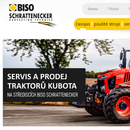
Newia
|
Tišnov
|
časopis
použité stroje
ser