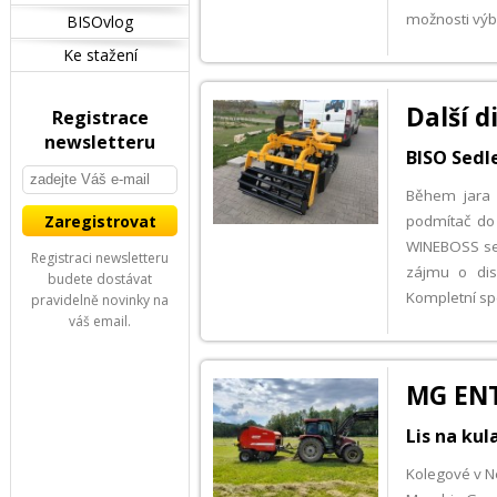
možnosti výb
BISOvlog
Ke stažení
Další 
Registrace
newsletteru
BISO Sedle
Během jara 
podmítač do
WINEBOSS se t
Registraci newsletteru
zájmu o dis
budete dostávat
Kompletní sp
pravidelně novinky na
váš email.
MG ENT
Lis na ku
Kolegové v Ne