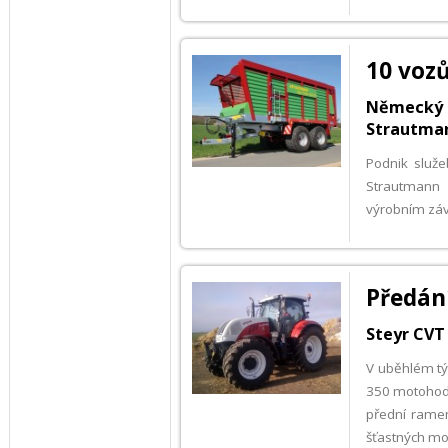
10 voz
Německý 
Strautma
Podnik služ
Strautmann 
výrobním závo
Předání
Steyr CVT 
V uběhlém tý
350 motohodi
přední rame
šťastných mo