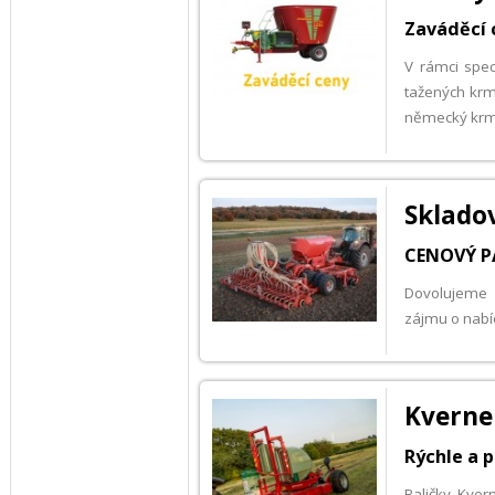
Zaváděcí 
V rámci spec
tažených krmn
německý krm
Skladov
CENOVÝ PÁ
Dovolujeme 
zájmu o nabí
Kvernel
Rýchle a 
Baličky Kver