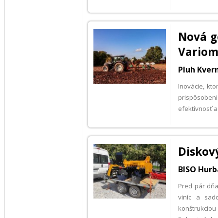
Nová g
Variom
Pluh Kver
Inovácie, kt
prispôsobeni
efektívnosť a
Diskov
BISO Hurb
Pred pár dň
viníc a sad
konštrukcio