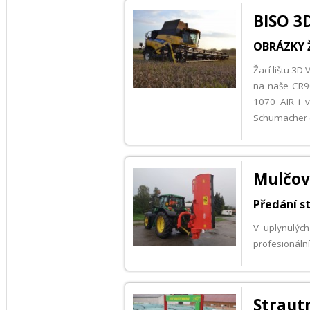
BISO 3D
OBRÁZKY Ž
Žací lištu 3D
na naše CR9
1070 AIR i v
Schumacher (k
Mulčov
Předání s
V uplynulýc
profesionáln
Straut