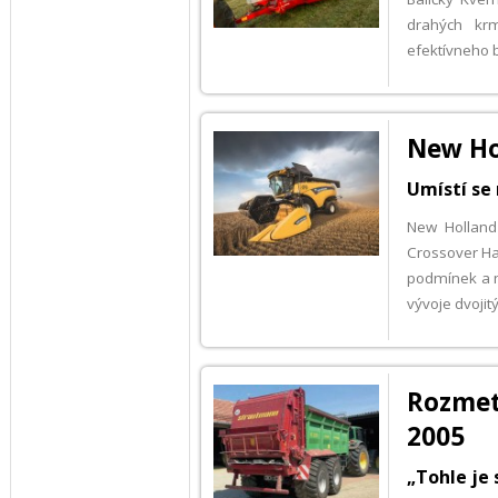
drahých krm
efektívneho b
New Ho
Umístí se
New Holland 
Crossover Ha
podmínek a n
vývoje dvojit
Rozmet
2005
„Tohle je 