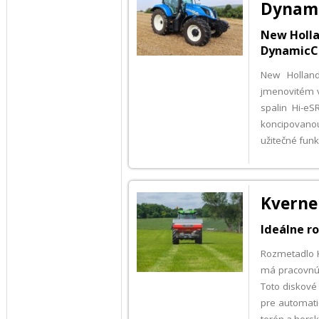
Dynam
New Holla
Dynamic
New Holland
jmenovitém v
spalin Hi-eS
koncipovanou
užitečné funkc
Kverne
Ideálne r
Rozmetadlo 
má pracovnú 
Toto diskov
pre automati