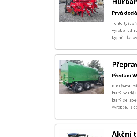
Hurba
Prvá dodá
Tento týžde
výrobe od 
kyprič – ľud
Přepra
Předání W
K našemu zá
který pozděj
který se spe
výrobce. Již 
Akční 