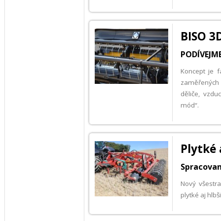
BISO 3
PODÍVEJME
Koncept je f
zaměřených na
děliče, vzdu
mód“.
Plytké 
Spracovan
Nový všestr
plytké aj hlb