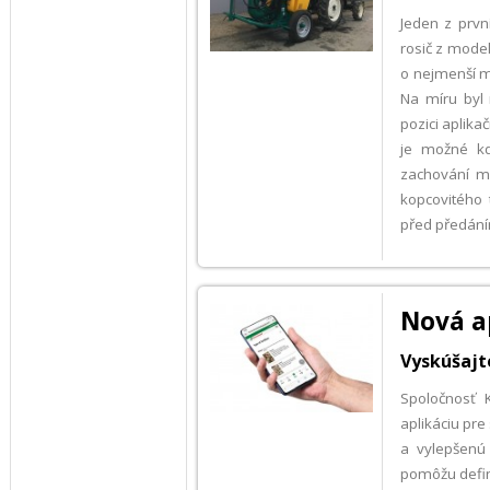
Jeden z prv
rosič z mode
o nejmenší m
Na míru byl 
pozici aplika
je možné kd
zachování ma
kopcovitého 
před předán
Nová a
Vyskúšajte
Spoločnosť 
aplikáciu pre
a vylepšenú 
pomôžu defin