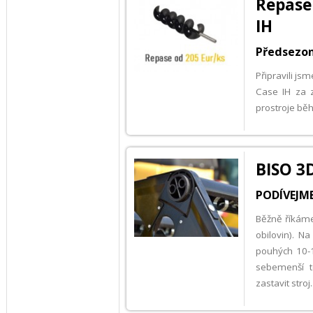
Repase
IH
Předsezon
Připravili js
Case IH za 
prostroje bě
BISO 3
PODÍVEJME
Běžně říkáme,
obilovin). N
pouhých 10-1
sebemenší 
zastavit stro