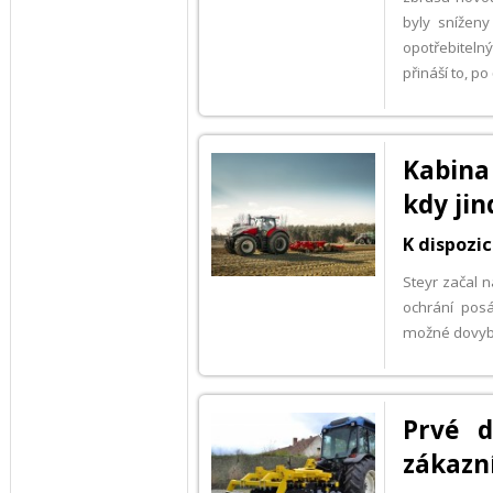
byly snížen
opotřebiteln
přináší to, po
Kabina
kdy jin
K dispozic
Steyr začal n
ochrání posá
možné dovybav
Prvé 
zákazn