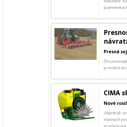
Robustná ko
podmienkach.
Presn
návrat
Presná se
Čím presnejši
je možná úro
CIMA sk
Nové rosi
Objednali sm
vlastných p
je určený pre