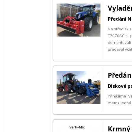
Vyladě
Předání N
Na středisku
T7070AC s p
domontovali
předával vč
Předán
Diskové p
Přinášíme V
metru. Jedná 
Krmný 