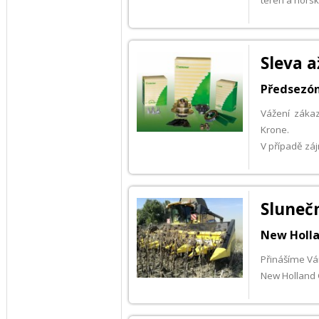
terén a hors
Sleva 
Předsezón
Vážení zákaz
Krone.
V případě zá
Sluneč
New Holla
Přinášíme Vám
New Holland 