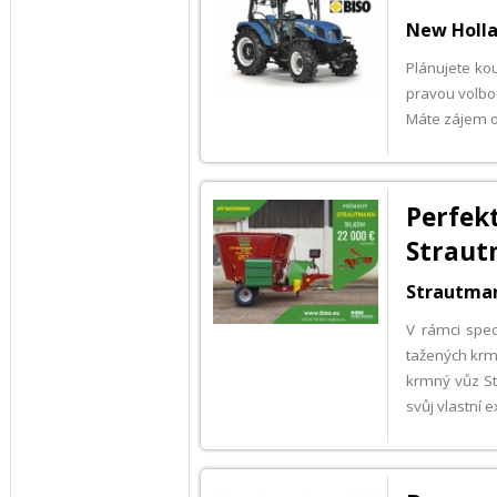
New Holla
Plánujete kou
pravou volbo
Máte zájem o
Perfe
Strau
Strautman
V rámci spec
tažených krm
krmný vůz St
svůj vlastní 