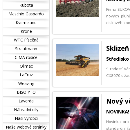
Kubota
Firma SUKOV p
Maschio Gaspardo
nových plu
Kverneland
diskového po
Krone
WTC Písečná
Sklizeň
Strautmann
CIMA rosiče
Středisko
Olimac
S radostí Vá
LaCruz
CX8070 s žací
Weaving
BISO YTO
Nový vě
Laverda
Náhradní díly
NOVINKA! 
Naši výrobci
Novinka pro
Naše webové stránky
standardní řa