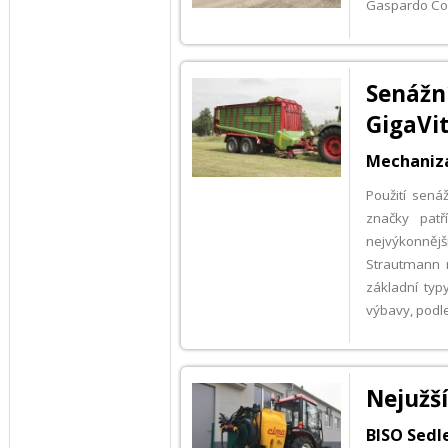
Gaspardo Co
Senážn
GigaVi
Mechanizac
Použití sen
značky patř
nejvýkonněj
Strautmann n
základní typ
výbavy, podl
Nejužší
BISO Sedle