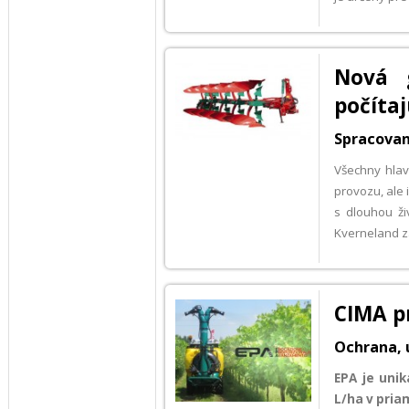
Nová g
počíta
Spracovan
Všechny hlav
provozu, ale 
s dlouhou ži
Kverneland za
CIMA p
Ochrana, 
EPA
je unik
L/ha v pria