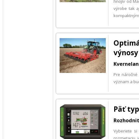
hnojív od Ma
výrobe tak 
kompaktným
Optimá
výnosy
Kvernelan
Pre náročné 
význam a bud
Päť ty
Rozhodnit
Vyberiete s
rozmetaciu 