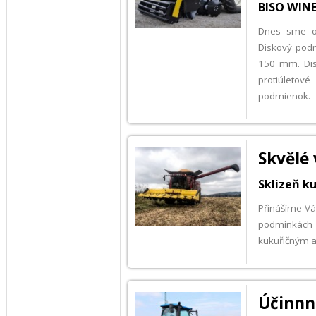
BISO WINE
Dnes sme od
Diskový pod
150 mm. Dis
protiúletové
podmienok.
Skvělé
Sklizeň k
Přinášíme Vám
podmínkách r
kukuřičným a
Účin