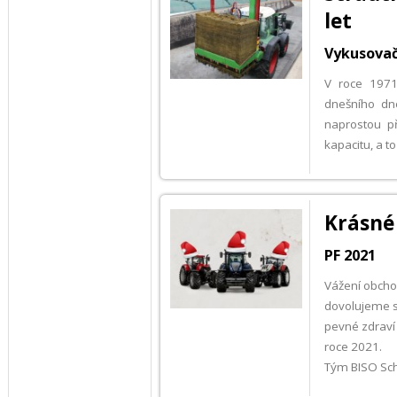
let
Vykusovač
V roce 1971
dnešního dn
naprostou p
kapacitu, a 
Krásné 
PF 2021
Vážení obchod
dovolujeme s
pevné zdraví 
roce 2021.
Tým BISO Sch