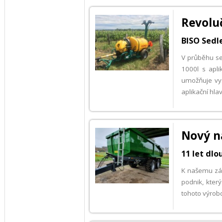
Revoluč
BISO Sedle
V průběhu se
1000l s apli
umožňuje vys
aplikační hla
Nový n
11 let dl
K našemu zák
podnik, kter
tohoto výrobc