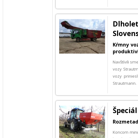
Dlhol
Sloven
Kŕmny voz
produktiv
Navštívili s
vozy Strautm
vozy prinies
Strautmann.
Špeciá
Rozmetad
Koncom minu