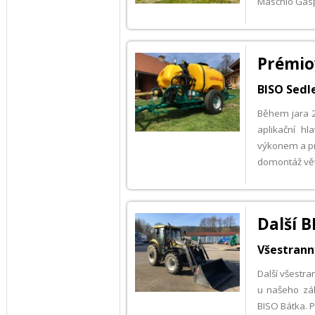
Maschio Gas
Prémio
BISO Sedle
Během jara 2
aplikační hl
výkonem a pr
domontáž větší
Další B
Všestrann
Další všestra
u našeho zák
BISO Bátka.