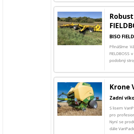
Robus
FIELDB
BISO FIEL
Přinášíme V
FIELDBOSS v 
podobný stro
Krone 
Zadní víko
S lisem VariP
pro profesion
Nyní se prod
dále VariPack