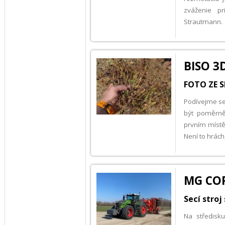
zváženie p
Strautmann.
BISO 3D
FOTO ZE S
Podívejme se 
být poměrně 
prvním místě.
Není to hrách
MG COR
Secí stro
Na středisk