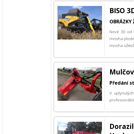
BISO 3D
OBRÁZKY Ž
Nové 3D od fi
mnoha plodin
mnoha užitečn
Mulčov
Předání s
V uplynulýc
profesionáln
Dorazi