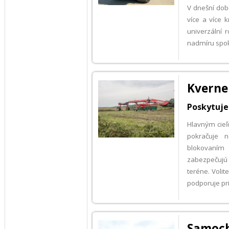
V dnešní době
více a více k
univerzální
nadmíru spok
Kverne
Poskytuje 
Hlavným cieľ
pokračuje n
blokovaním 
zabezpečujú 
teréne. Voli
podporuje pr
Samoch