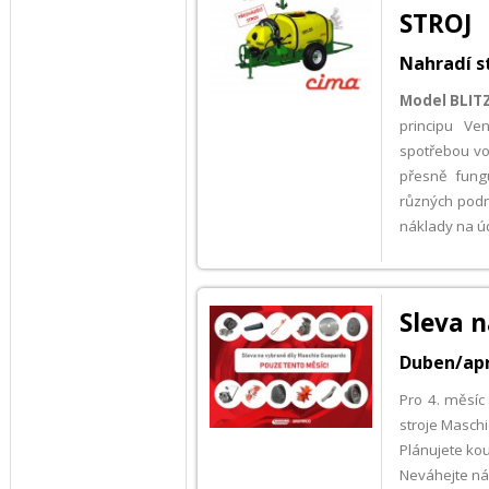
STROJ
Nahradí s
Model BLIT
principu Ve
spotřebou vod
přesně fung
různých pod
náklady na úd
Sleva 
Duben/apr
Pro 4. měsíc 
stroje Masch
Plánujete ko
Neváhejte ná