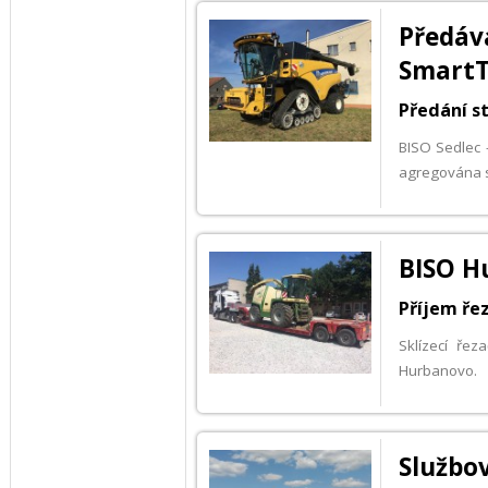
Předáv
SmartT
Předání st
BISO Sedlec 
agregována s
BISO H
Příjem řez
Sklízecí řez
Hurbanovo.
Službo