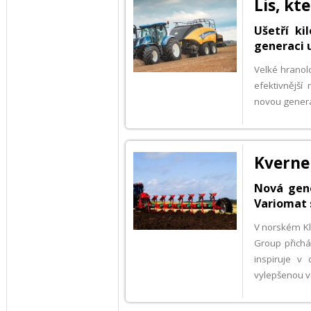
Lis, kt
Ušetří ki
generaci 
Velké hranol
efektivnější
novou genera
Kverne
Nová gen
Variomat 
V norském Kle
Group přich
inspiruje v
vylepšenou v