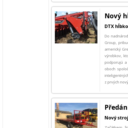
Nový h
DTX hĺbko
Do nadnárodn
Group, prib
americký Gre
výrobkov, k
podporujú a 
oboch spoloč
inteligentný
z prvých nový
Předán
Nový stroj
Začátkem žn