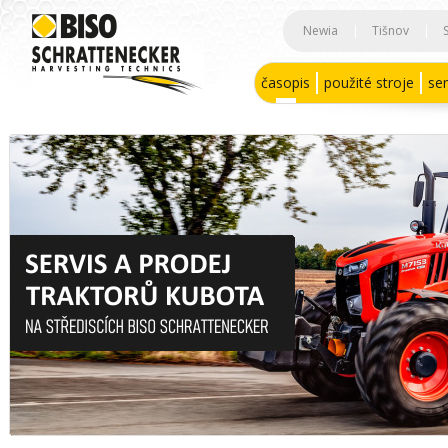
Newia
|
Tišnov
|
časopis
použité stroje
ser