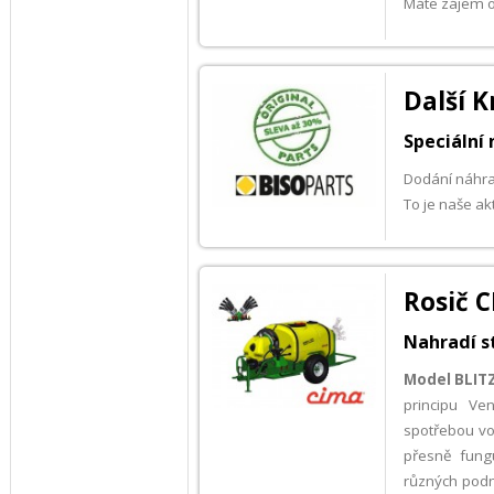
Máte zájem o
Další K
Speciální
Dodání náhra
To je naše ak
Rosič C
Nahradí s
Model BLIT
principu Ve
spotřebou vod
přesně fung
různých pod