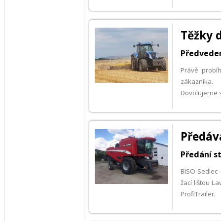
Těžky d
Předveden
Právě probí
zákazníka.
Dovolujeme si
Předáv
Předání st
BISO Sedlec 
žací lištou
ProfiTrailer.