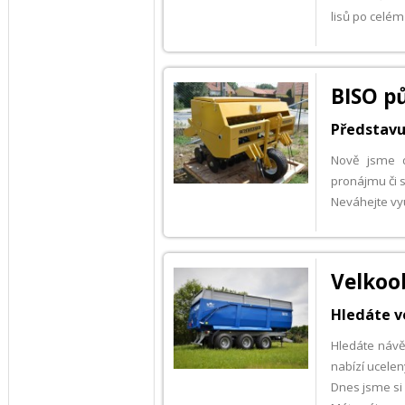
lisů po celém
BISO pů
Představu
Nově jsme d
pronájmu či s
Neváhejte vyu
Velkoo
Hledáte v
Hledáte návě
nabízí ucelen
Dnes jsme si 