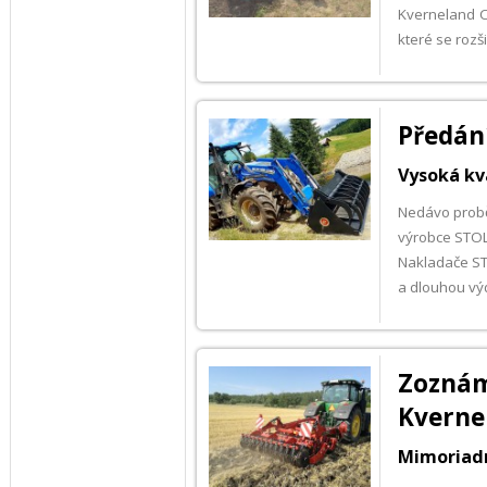
Kverneland CL
které se roz
Předán
Vysoká kv
Nedávo probě
výrobce STOL
Nakladače ST
a dlouhou vý
Zozn
Kverne
Mimoriadn