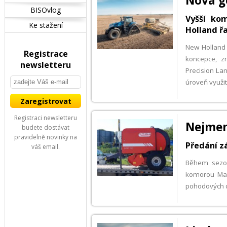
Nová g
BISOvlog
Vyšší ko
Ke stažení
Holland ř
New Holland 
Registrace
koncepce, z
newsletteru
Precision La
úroveň využit
Registraci newsletteru
Nejmenš
budete dostávat
pravidelně novinky na
Předání z
váš email.
Během sezon
komorou Mas
pohodových dn