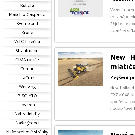
Kubota
Vážení obcho
Maschio Gaspardo
mezinárodním
Kverneland
Přijďte se p
oceněný stříb
Krone
WTC Písečná
Strautmann
New Ho
CIMA rosiče
mlátič
Olimac
Zvýšení pr
LaCruz
Weaving
New Holland 
CX7 a CX8, kt
BISO YTO
spotřebu pa
Laverda
posklizňovýc
Náhradní díly
Naši výrobci
Naše webové stránky