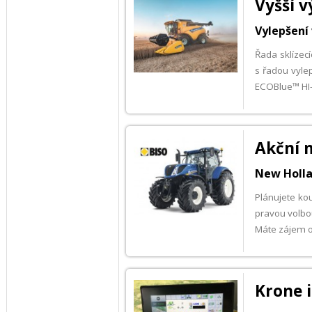
Vyšší 
Vylepšení 
Řada sklízec
s řadou vylep
ECOBlue™ HI-
Akční 
New Holla
Plánujete kou
pravou volbo
Máte zájem o
Krone i