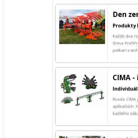
Den ze
Produkty
Každé dva r
firma ProfiP
potkat i s t
CIMA - 
Individuá
Rosiče CIMA 
aplikačních 
každého záka