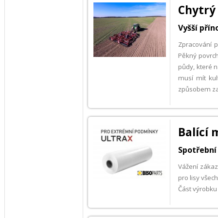
Chytrý 
Vyšší přín
Zpracování p
Pěkný povrch
půdy, které n
musí mít kul
způsobem za 
Balící 
Spotřební
Vážení zákazn
pro lisy všec
Část výrobku