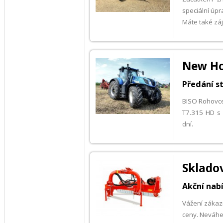
speciální úp
Máte také zá
New Ho
Předání s
BISO Rohovce
T7.315 HD s
dní.
Skladov
Akční nab
Vážení zákazn
ceny. Neváhej