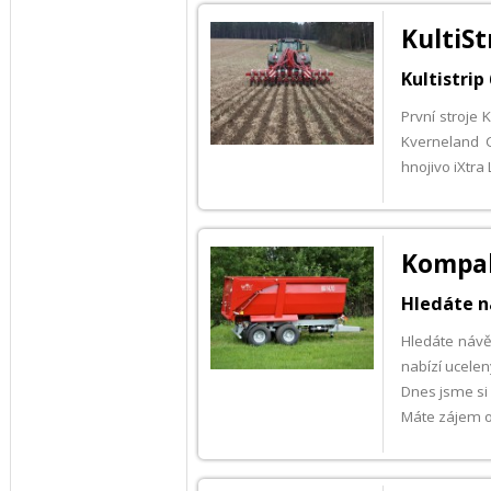
KultiSt
Kultistrip
První stroje 
Kverneland C
hnojivo iXtra
Kompak
Hledáte n
Hledáte návě
nabízí ucelen
Dnes jsme si 
Máte zájem o