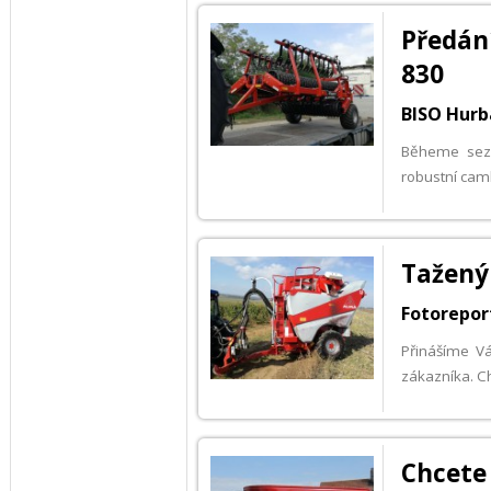
Předán
830
BISO Hur
Běheme sezo
robustní camb
Tažený 
Fotorepor
Přinášíme V
zákazníka. Ch
Chcete 