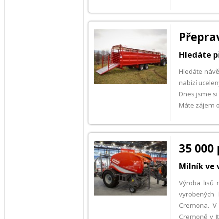
Přeprav
Hledáte p
Hledáte návě
nabízí ucelen
Dnes jsme si 
Máte zájem o
35 000
Milník ve 
Výroba lisů
vyrobených 
Cremona. V 
Cremoně v It