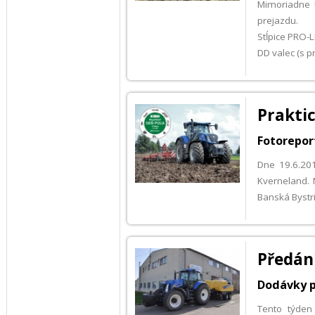
Mimoriadne u
prejazdu.
Stĺpice PRO-
DD valec (s 
Praktic
Fotorepor
Dne 19.6.201
Kverneland. 
Banská Bystri
Předán
Dodávky p
Tento týden