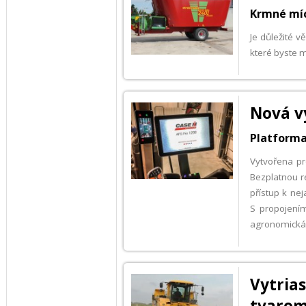
Krmné míc
Je důležité v
které byste mě
Nová v
Platforma 
Vytvořena pr
Bezplatnou re
přístup k ne
S propojení
agronomická da
Vytri
tvarom