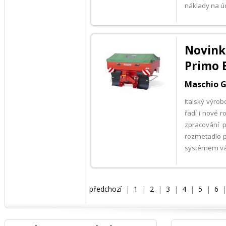
náklady na úd
Novink
Primo 
Maschio G
Italský výrob
řadí i nové 
zpracování p
rozmetadlo p
systémem váž
předchozí
|
1
|
2
|
3
|
4
|
5
|
6