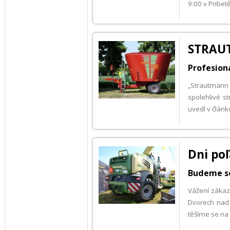
9:00 v Pribe
STRAUT
Profesion
„Strautmann 
spolehlivé s
uvedl v článk
Dni po
Budeme se 
Vážení zákazn
Dvorech nad Ž
těšíme se na 