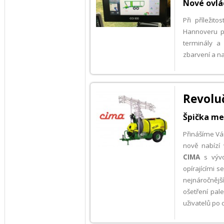
Nové ovlád
Při příleži
Hannoveru p
terminály a
zbarvení a n
Revolu
Špička mez
Přinášíme Vá
nově nabízí
CIMA
s vývoj
opírajícími s
nejnáročnějš
ošetření pal
uživatelů po 