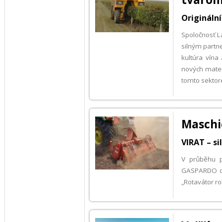
Originální
Spoločnosť L
silným partne
kultúra vína
nových materi
tomto sektor
Maschio
VIRAT – si
V průběhu p
GASPARDO dvě
„Rotavátor ro