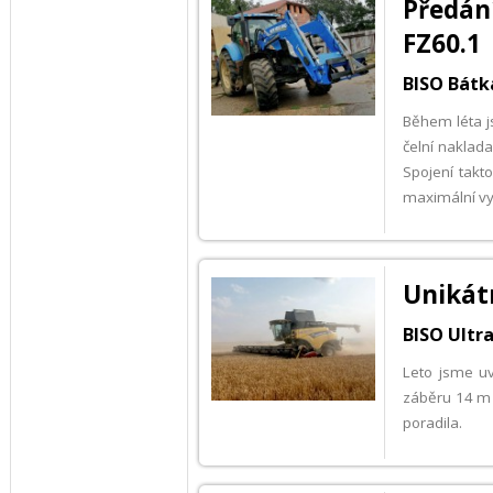
Předá
FZ60.1
BISO Bátk
Během léta j
čelní naklad
Spojení takt
maximální vyt
Unikátn
BISO Ultra
Leto jsme uv
záběru 14 m 
poradila.