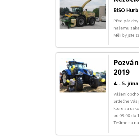
BISO Hurb
Před pár dny
našemu zákaz
Měli by jste 
Pozván
2019
4. - 5. jú
Vážení obchod
Srdečne Vás 
ktoré sa usku
od 09:00 do 
Tešíme sa na