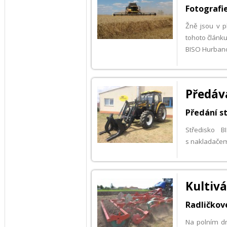
Fotografi
Žně jsou v p
tohoto článku
BISO Hurban
Předáv
Předání st
Středisko 
s nakladače
Kultiv
Radličkov
Na polním dn