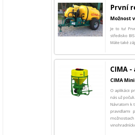
První r
Možnost v
Je to tu! Pr
středisko BI
Máte také zá
CIMA - 
CIMA Minis
O aplikácii 
nás už počuli.
Návratom k te
pravidlami 
možnostiach
vinohradníck